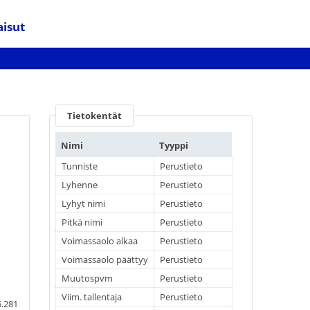
aisut
Tietokentät
Nimi
Tyyppi
Tunniste
Perustieto
Lyhenne
Perustieto
Lyhyt nimi
Perustieto
Pitkä nimi
Perustieto
Voimassaolo alkaa
Perustieto
Voimassaolo päättyy
Perustieto
Muutospvm
Perustieto
Viim. tallentaja
Perustieto
5.281