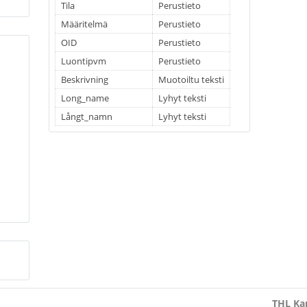
Tila
Perustieto
Määritelmä
Perustieto
OID
Perustieto
Luontipvm
Perustieto
Beskrivning
Muotoiltu teksti
Long_name
Lyhyt teksti
Långt_namn
Lyhyt teksti
THL Kan