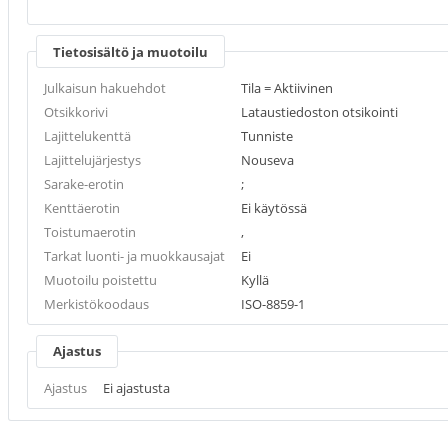
Tietosisältö ja muotoilu
Julkaisun hakuehdot
Tila = Aktiivinen
Otsikkorivi
Lataustiedoston otsikointi
Lajittelukenttä
Tunniste
Lajittelujärjestys
Nouseva
Sarake-erotin
;
Kenttäerotin
Ei käytössä
Toistumaerotin
,
Tarkat luonti- ja muokkausajat
Ei
Muotoilu poistettu
Kyllä
Merkistökoodaus
ISO-8859-1
Ajastus
Ajastus
Ei ajastusta