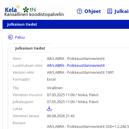
Ohjeet
Julkai
Julkaisun tiedot
Paluu
Julkaisun tiedot
Nimi
AR/LABRA - Poikkeustilanneviestit
Luokituksen nimi
AR/LABRA - Poikkeustilanneviestit
Version nimi
AR/LABRA - Poikkeustilanneviestit 1997
Formaatti
Excel
Tila
Virallinen
Viimeisin muutos
07.05.2025 11:09
/ Niska, Päivö
Julkaisupvm
07.05.2025 11:09
/ Niska, Päivö
Lataa
Viimeisin lataus
06.08.2026 21:42
Kuvaus
AR/LABRA - Poikkeustilanneviestit OID=1.2.246.5