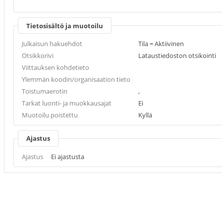
Tietosisältö ja muotoilu
Julkaisun hakuehdot
Tila = Aktiivinen
Otsikkorivi
Lataustiedoston otsikointi
Viittauksen kohdetieto
Ylemmän koodin/organisaation tieto
Toistumaerotin
,
Tarkat luonti- ja muokkausajat
Ei
Muotoilu poistettu
Kyllä
Ajastus
Ajastus
Ei ajastusta