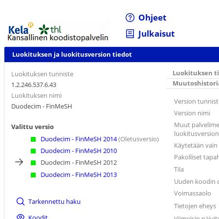
Ohjeet
Julkaisut
Luokituksen ja luokitusversion tiedot
Luokituksen t
Luokituksen tunniste
Muutoshistori
1.2.246.537.6.43
Luokituksen nimi
Version tunnist
Duodecim - FinMeSH
Version nimi
Muut palvelime
Valittu versio
luokitusversion
Duodecim - FinMeSH 2014
(Oletusversio)
Käytetään vain
Duodecim - FinMeSH 2010
Pakolliset tap
Duodecim - FinMeSH 2012
Tila
Duodecim - FinMeSH 2013
Uuden koodin o
Voimassaolo
Tarkennettu haku
Tietojen eheys
Koodit
Viimeisin päivit