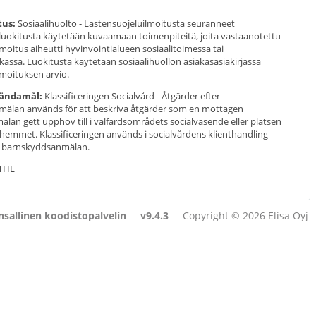
tus:
Sosiaalihuolto - Lastensuojeluilmoitusta seuranneet
luokitusta käytetään kuvaamaan toimenpiteitä, joita vastaanotettu
lmoitus aiheutti hyvinvointialueen sosiaalitoimessa tai
ikassa. Luokitusta käytetään sosiaalihuollon asiakasasiakirjassa
lmoituksen arvio.
ändamål:
Klassificeringen Socialvård - Åtgärder efter
älan används för att beskriva åtgärder som en mottagen
an gett upphov till i välfärdsområdets socialväsende eller platsen
hemmet. Klassificeringen används i socialvårdens klienthandling
 barnskyddsanmälan.
THL
sallinen koodistopalvelin
v9.4.3
Copyright © 2026 Elisa Oyj