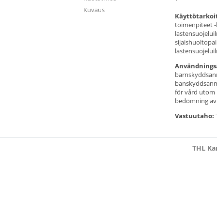
Kuvaus
Käyttötarkoi
toimenpiteet -
lastensuojelui
sijaishuoltopa
lastensuojelui
Användnings
barnskyddsanm
banskyddsanmäl
för vård utom 
bedömning av
Vastuutaho:
THL Kan