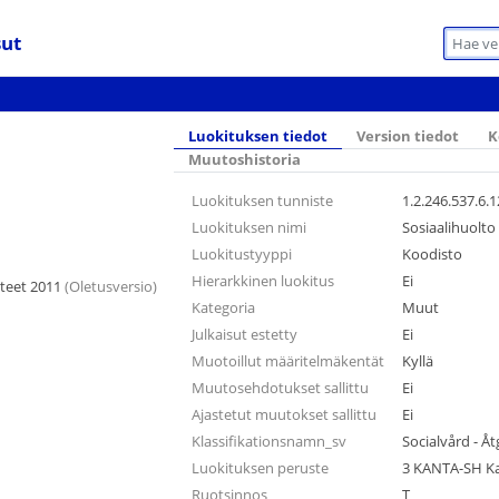
sut
Luokituksen tiedot
Version tiedot
K
Muutoshistoria
Luokituksen tunniste
1.2.246.537.6.
Luokituksen nimi
Sosiaalihuolto
Luokitustyyppi
Koodisto
Hierarkkinen luokitus
Ei
iteet 2011
(Oletusversio)
Kategoria
Muut
Julkaisut estetty
Ei
Muotoillut määritelmäkentät
Kyllä
Muutosehdotukset sallittu
Ei
Ajastetut muutokset sallittu
Ei
Klassifikationsnamn_sv
Socialvård - Å
Luokituksen peruste
3 KANTA-SH Kan
Ruotsinnos
T