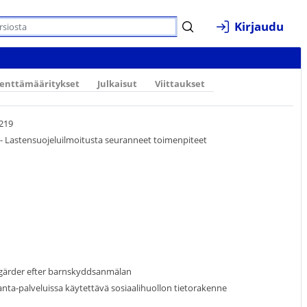
Kirjaudu
enttämääritykset
Julkaisut
Viittaukset
1219
 - Lastensuojeluilmoitusta seuranneet toimenpiteet
tgärder efter barnskyddsanmälan
ta-palveluissa käytettävä sosiaalihuollon tietorakenne