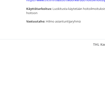
https://www.thl.fi/fi/tilastot/tiedonkeruut/hoitoilmoitu
Käyttötarkoitus:
Luokitusta käytetään hoitoilmoituksiss
hoitoon
Vastuutaho:
Hilmo asiantuntijaryhmä
THL Kan