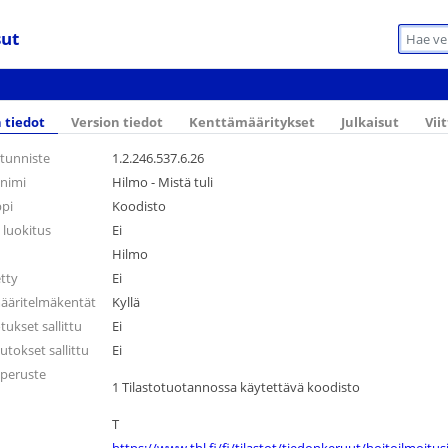
sut
 tiedot
Version tiedot
Kenttämääritykset
Julkaisut
Vii
tunniste
1.2.246.537.6.26
 nimi
Hilmo - Mistä tuli
ppi
Koodisto
 luokitus
Ei
Hilmo
etty
Ei
ääritelmäkentät
Kyllä
kset sallittu
Ei
utokset sallittu
Ei
 peruste
1 Tilastotuotannossa käytettävä koodisto
T