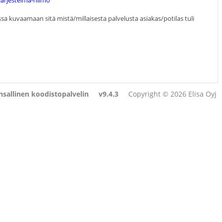
sjarjestelma-hilmo
a kuvaamaan sitä mistä/millaisesta palvelusta asiakas/potilas tuli
sallinen koodistopalvelin
v9.4.3
Copyright © 2026 Elisa Oyj