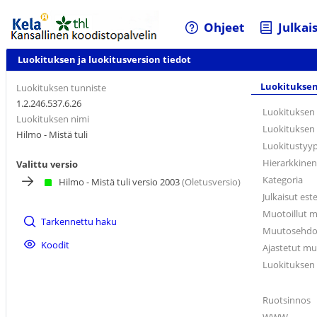
Ohjeet
Julkai
Luokituksen ja luokitusversion tiedot
Luokituksen
Luokituksen tunniste
1.2.246.537.6.26
Luokituksen 
Luokituksen nimi
Luokituksen
Hilmo - Mistä tuli
Luokitustyy
Hierarkkinen
Valittu versio
Kategoria
Hilmo - Mistä tuli versio 2003
(Oletusversio)
Julkaisut est
Muotoillut m
Tarkennettu haku
Muutosehdotu
Koodit
Ajastetut mu
Luokituksen
Ruotsinnos