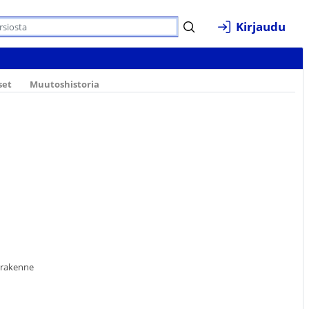
Kirjaudu
set
Muutoshistoria
orakenne