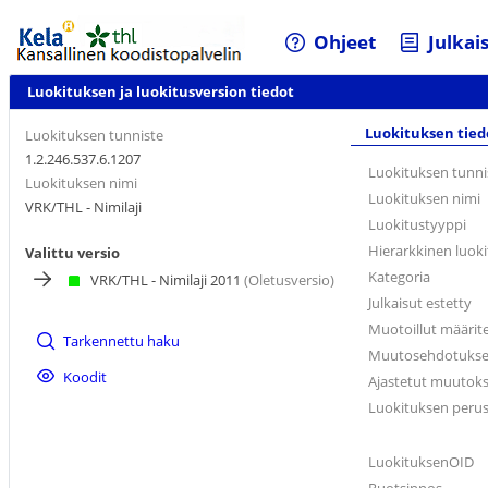
Ohjeet
Julkai
Luokituksen ja luokitusversion tiedot
Luokituksen tied
Luokituksen tunniste
1.2.246.537.6.1207
Luokituksen tunni
Luokituksen nimi
Luokituksen nimi
VRK/THL - Nimilaji
Luokitustyyppi
Hierarkkinen luoki
Valittu versio
Kategoria
VRK/THL - Nimilaji 2011
(Oletusversio)
Julkaisut estetty
Muotoillut määrit
Tarkennettu haku
Muutosehdotukset 
Koodit
Ajastetut muutokse
Luokituksen peru
LuokituksenOID