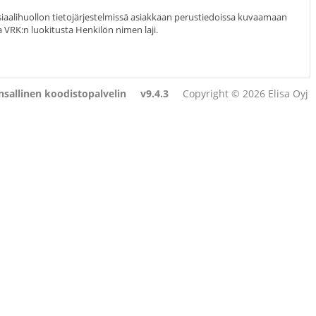
osiaalihuollon tietojärjestelmissä asiakkaan perustiedoissa kuvaamaan
 VRK:n luokitusta Henkilön nimen laji.
sallinen koodistopalvelin
v9.4.3
Copyright © 2026 Elisa Oyj