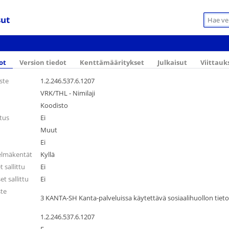
sut
ot
Version tiedot
Kenttämääritykset
Julkaisut
Viittauk
ste
1.2.246.537.6.1207
VRK/THL - Nimilaji
Koodisto
tus
Ei
Muut
Ei
elmäkentät
Kyllä
sallittu
Ei
t sallittu
Ei
ste
3 KANTA-SH Kanta-palveluissa käytettävä sosiaalihuollon tiet
1.2.246.537.6.1207