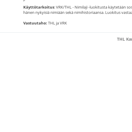
F
Käyttötarkoitus
: VRK/THL - Nimilaji -luokitusta käytetään s
hänen nykyisiä nimiään sekä nimihistoriaansa. Luokitus vastaa
Vastuutaho:
THL ja VRK
THL Kan