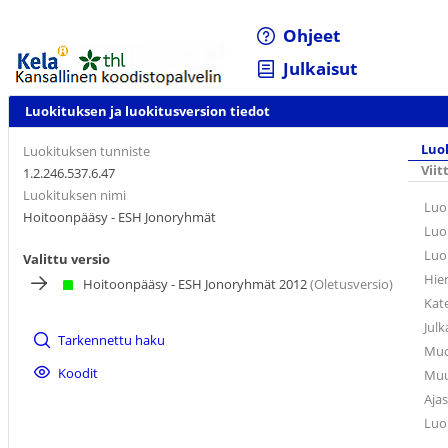
Ohjeet
Julkaisut
Luokituksen ja luokitusversion tiedot
Luo
Luokituksen tunniste
Viit
1.2.246.537.6.47
Luokituksen nimi
Luo
Hoitoonpääsy - ESH Jonoryhmät
Luo
Luo
Valittu versio
Hie
Hoitoonpääsy - ESH Jonoryhmät 2012
(Oletusversio)
Kat
Julk
Tarkennettu haku
Muo
Koodit
Muu
Ajas
Luo