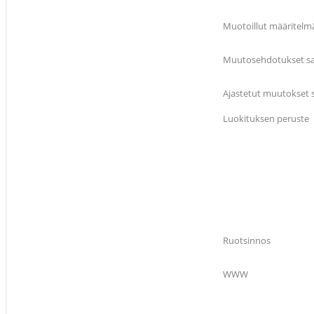
Muotoillut määritelm
Muutosehdotukset sal
Ajastetut muutokset s
Luokituksen peruste
Ruotsinnos
WWW