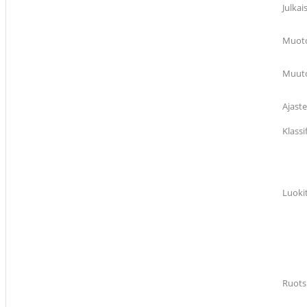
Julkai
Muoto
Muuto
Ajaste
Klass
Luoki
Ruots