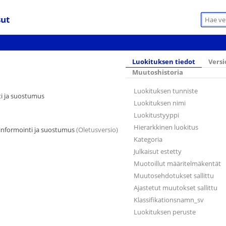
sut
Luokituksen tiedot
Versi
Muutoshistoria
Luokituksen tunniste
i ja suostumus
Luokituksen nimi
Luokitustyyppi
Hierarkkinen luokitus
informointi ja suostumus
(Oletusversio)
Kategoria
Julkaisut estetty
Muotoillut määritelmäkentät
Muutosehdotukset sallittu
Ajastetut muutokset sallittu
Klassifikationsnamn_sv
Luokituksen peruste