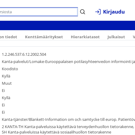
Kirjaudu
on tiedot
Kenttämääritykset
Hierarkiatasot
Julkaisut
V
1.2.246.537.6.12.2002.504
Kanta-palvelut/Lomake-Eurooppalaisen potilasyhteenvedon informointi 
Koodisto
Kyllä
Muut
Ei
Kyllä
Ei
Ei
Kanta-tjänster/Blankett-Information om och samtycke till europ. Patientöv
2 KANTA-TH Kanta-palveluissa käytettävä terveydenhuollon tietorakenne,
SH Kanta-palveluissa käytettävä sosiaalihuollon tietorakenne