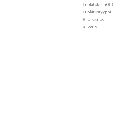
LuokituksenOID
Luokitustyyppi
Ruotsinnos
Kuvaus