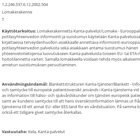
1.2.246.537.6.12.2002.504
Lomakerakenne
T
Käyttötarkoitus:
Lomakerakennetta Kanta-palvelut/Lomake - Eurooppal
potilasyhteenvedon informointi ja suostumus käytetään Kanta-palveluiss
kirjattaessa terveydenhuollon asiakkaalle annettava informointi eurooppa
potilasyhteenvedon palvelusta sekä asiakkaan antama suostumus hänen
yhteenvetotietojensa luovutukseen Kanta-palveluista toiseen EU- tai ETA
hoitotilannetta varten. Samalla lomakkeella voidaan tehdä myös aikaise
annetun suostumuksen peruuttaminen.
Användningsändamål:
Blankettstrukturen Kanta-tjänster/Blankett - In
och samtycke till europeisk patientöversikt används i Kanta-tjänsterna vid 
av information till hälso- och sjukvårdskunder om tjänsten europeisk pati
samt av kundens samtycke till att hens översiktsinformation lämnas ut frå
tjänsterna till ett annat EU- eller EES-land för en vårdsituation. På samma 
också ett tidigare givet samtycke återkallas.
Vastuutaho:
Kela, Kanta-palvelut