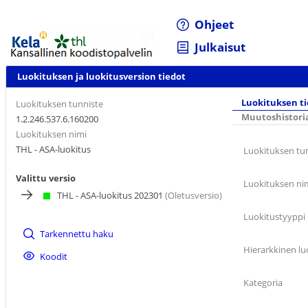
Ohjeet
Julkaisut
Luokituksen ja luokitusversion tiedot
Luokituksen t
Luokituksen tunniste
Muutoshistori
1.2.246.537.6.160200
Luokituksen nimi
THL - ASA-luokitus
Luokituksen tu
Valittu versio
Luokituksen ni
THL - ASA-luokitus 202301
(Oletusversio)
Luokitustyyppi
Tarkennettu haku
Hierarkkinen lu
Koodit
Kategoria