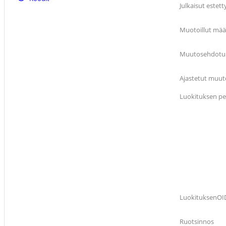
Julkaisut estett
Muotoillut mää
Muutosehdotuks
Ajastetut muuto
Luokituksen pe
LuokituksenOI
Ruotsinnos