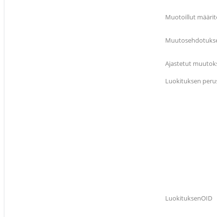
Muotoillut määri
Muutosehdotukset
Ajastetut muutokse
Luokituksen peru
LuokituksenOID