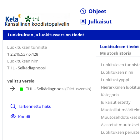
Ohjeet
Julkaisut
Luokituksen ja luokitusversion tiedot
Luokituksen tiedot
Luokituksen tunniste
Muutoshistoria
1.2.246.537.6.428
Luokituksen nimi
Luokituksen tunnist
THL - Selkädiagnoosi
Luokituksen nimi
Luokitustyyppi
Valittu versio
Hierarkkinen luokitu
THL - Selkädiagnoosi
(Oletusversio)
Kategoria
Julkaisut estetty
Tarkennettu haku
Muotoillut määritel
Koodit
Muutosehdotukset sa
Ajastetut muutokset s
Luokituksen peruste