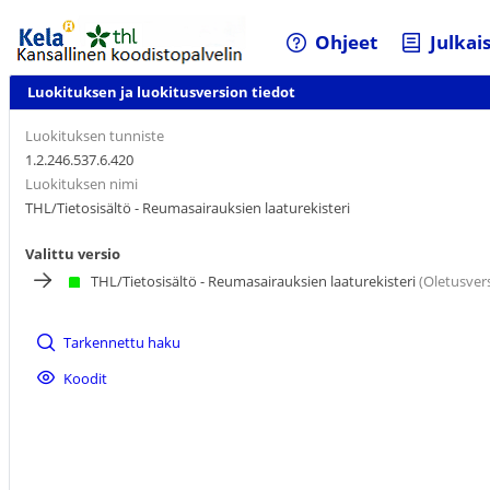
Ohjeet
Julkai
Luokituksen ja luokitusversion tiedot
Luokituksen tunniste
1.2.246.537.6.420
Luokituksen nimi
THL/Tietosisältö - Reumasairauksien laaturekisteri
Valittu versio
THL/Tietosisältö - Reumasairauksien laaturekisteri
(Oletusvers
Tarkennettu haku
Koodit