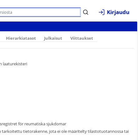
Kirjaudu
Hierarkiatasot
Julkaisut
Viittaukset
 laaturekisteri
tsregistret för reumatiska sjukdomar
arkoitettu tietorakenne, jota ei ole määritelty tilastotuotannossa tai