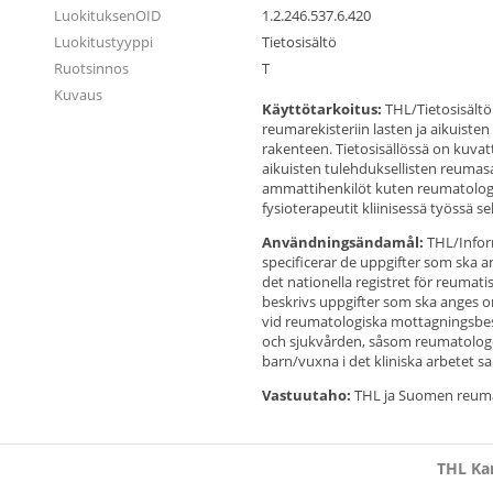
LuokituksenOID
1.2.246.537.6.420
Luokitustyyppi
Tietosisältö
Ruotsinnos
T
Kuvaus
Käyttötarkoitus:
THL/Tietosisältö
reumarekisteriin lasten ja aikuisten
rakenteen. Tietosisällössä on kuva
aikuisten tulehduksellisten reuma
ammattihenkilöt kuten reumatologit
fysioterapeutit kliinisessä työssä se
Användningsändamål:
THL/Inform
specificerar de uppgifter som ska
det nationella registret för reumat
beskrivs uppgifter som ska anges
vid reumatologiska mottagningsbes
och sjukvården, såsom reumatologe
barn/vuxna i det kliniska arbetet s
Vastuutaho:
THL ja Suomen reuma
THL Kan