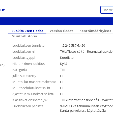
sut
Luokituksen tiedot
Version tiedot
Kenttämääritykset
Muutoshistoria
Luokituksen tunniste
1.2.246.537.6.420
Luokituksen nimi
THL/Tietosisältö - Reumasairauksien
Luokitustyyppi
Koodisto
Hierarkkinen luokitus
Kyllä
io)
Kategoria
THL
Julkaisut estetty
Ei
Muotoillut määritelmäkentät
Ei
Muutosehdotukset sallittu
Ei
Ajastetut muutokset sallittu
Ei
Klassifikationsnamn_sv
THL/Informationsinnehåll - Kvalite
Luokituksen peruste
99 MUU Valtakunnalliseen käyttöön t
Kanta-palveluissa käytettäväksi