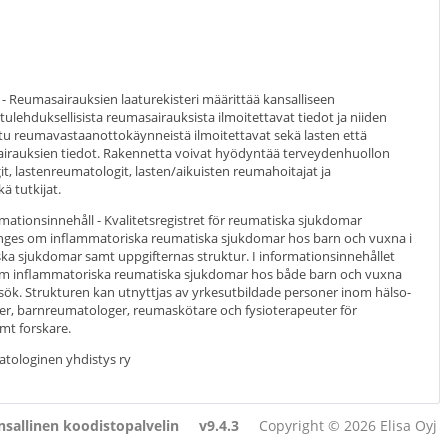
 - Reumasairauksien laaturekisteri määrittää kansalliseen
 tulehduksellisista reumasairauksista ilmoitettavat tiedot ja niiden
ttu reumavastaanottokäynneistä ilmoitettavat sekä lasten että
sairauksien tiedot. Rakennetta voivat hyödyntää terveydenhuollon
, lastenreumatologit, lasten/aikuisten reumahoitajat ja
kä tutkijat.
ationsinnehåll - Kvalitetsregistret för reumatiska sjukdomar
 anges om inflammatoriska reumatiska sjukdomar hos barn och vuxna i
iska sjukdomar samt uppgifternas struktur. I informationsinnehållet
 om inflammatoriska reumatiska sjukdomar hos både barn och vuxna
ök. Strukturen kan utnyttjas av yrkesutbildade personer inom hälso-
r, barnreumatologer, reumaskötare och fysioterapeuter för
amt forskare.
tologinen yhdistys ry
sallinen koodistopalvelin
v9.4.3
Copyright © 2026 Elisa Oyj