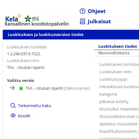
Ohjeet
Julkaisut
Luokituksen ja luokitusversion tiedot
Luokituksen tiedot
Luokituksen tunniste
Muutoshistoria
1.2.246.537.6.1522
Luokituksen nimi
Luokituksen tunniste
THL - Istukan sijainti
Luokituksen nimi
Luokitustyyppi
Valittu versio
Hierarkkinen luokitus
THL - Istukan sijainti
(Oletusversio)
Kategoria
Julkaisut estetty
Tarkennettu haku
Muotoillut määritel
Koodit
Muutosehdotukset sal
Ajastetut muutokset s
Klassifikationsnamn_
Luokituksen peruste