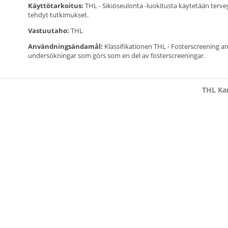
Käyttötarkoitus:
THL - Sikiöseulonta -luokitusta käytetään terv
tehdyt tutkimukset.
Vastuutaho:
THL
Användningsändamål:
Klassifikationen THL - Fosterscreening an
undersökningar som görs som en del av fosterscreeningar.
THL Kan