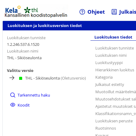
Ohjeet
Julkai
Luokituksen ja luokitusversion tiedot
Luokituksen tiedot
Luokituksen tunniste
1.2.246.537.6.1520
Luokituksen tunniste
Luokituksen nimi
Luokituksen nimi
THL - Sikiöseulonta
Luokitustyyppi
Hierarkkinen luokitus
Valittu versio
Kategoria
THL - Sikiöseulonta
(Oletusversio)
Julkaisut estetty
Muotoillut määritelm
Tarkennettu haku
Muutosehdotukset sall
Koodit
Ajastetut muutokset sa
Klassifikationsnamn_s
Luokituksen peruste
Ruotsinnos
Kuvaus