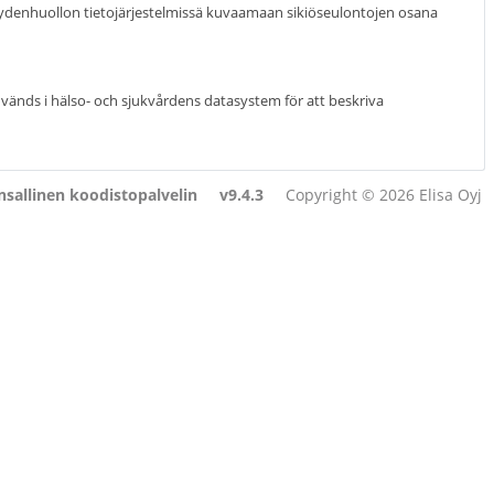
eydenhuollon tietojärjestelmissä kuvaamaan sikiöseulontojen osana
vänds i hälso- och sjukvårdens datasystem för att beskriva
sallinen koodistopalvelin
v9.4.3
Copyright © 2026 Elisa Oyj