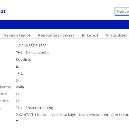
sut
Version tiedot
Kenttämääritykset
Julkaisut
Viittaukset
1.2.246.537.6.1520
THL - Sikiöseulonta
Koodisto
Ei
THL
Ei
äkentät
Kyllä
ittu
Ei
llittu
Ei
v
THL - Fosterscreening
2 KANTA TH Kanta-palveluissa käytettävä terveydenhuollon tieto
T