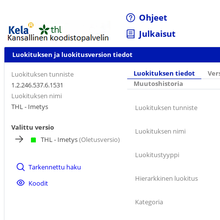
Ohjeet
Julkaisut
Luokituksen ja luokitusversion tiedot
Luokituksen tiedot
Ver
Luokituksen tunniste
Muutoshistoria
1.2.246.537.6.1531
Luokituksen nimi
THL - Imetys
Luokituksen tunniste
Valittu versio
Luokituksen nimi
THL - Imetys
(Oletusversio)
Luokitustyyppi
Tarkennettu haku
Hierarkkinen luokitus
Koodit
Kategoria