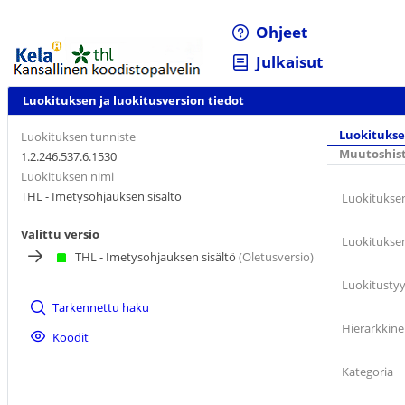
Ohjeet
Julkaisut
Luokituksen ja luokitusversion tiedot
Luokitukse
Luokituksen tunniste
Muutoshist
1.2.246.537.6.1530
Luokituksen nimi
THL - Imetysohjauksen sisältö
Luokituksen
Valittu versio
Luokitukse
THL - Imetysohjauksen sisältö
(Oletusversio)
Luokitusty
Tarkennettu haku
Hierarkkine
Koodit
Kategoria