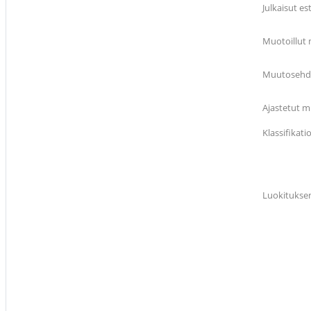
Julkaisut es
Muotoillut
Muutosehdot
Ajastetut m
Klassifikat
Luokitukse