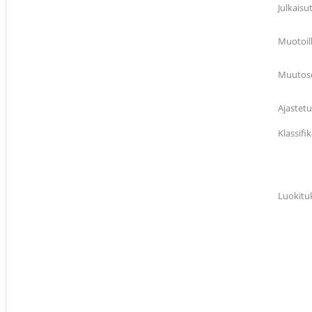
Julkaisu
Muotoil
Muutose
Ajastetu
Klassif
Luokitu