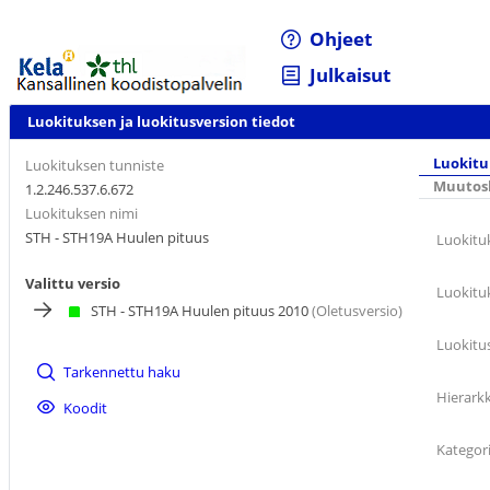
Ohjeet
Julkaisut
Luokituksen ja luokitusversion tiedot
Luokitu
Luokituksen tunniste
Muutosh
1.2.246.537.6.672
Luokituksen nimi
STH - STH19A Huulen pituus
Luokitu
Valittu versio
Luokitu
STH - STH19A Huulen pituus 2010
(Oletusversio)
Luokitu
Tarkennettu haku
Hierarkk
Koodit
Kategor