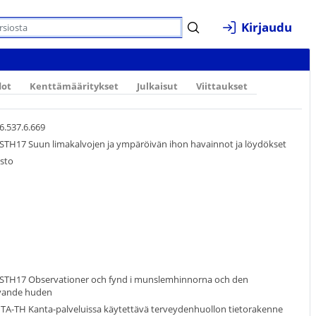
Kirjaudu
dot
Kenttämääritykset
Julkaisut
Viittaukset
6.537.6.669
 STH17 Suun limakalvojen ja ympäröivän ihon havainnot ja löydökset
sto
 STH17 Observationer och fynd i munslemhinnorna och den
vande huden
TA-TH Kanta-palveluissa käytettävä terveydenhuollon tietorakenne