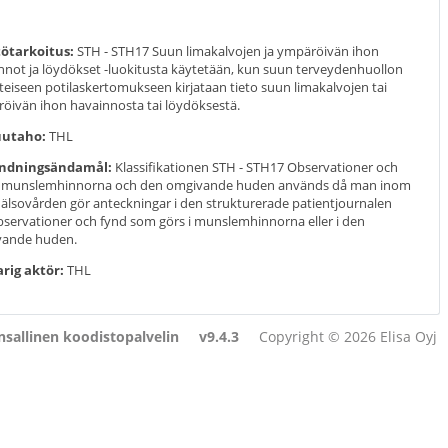
ötarkoitus:
STH - STH17 Suun limakalvojen ja ympäröivän ihon
nnot ja löydökset -luokitusta käytetään, kun suun terveydenhuollon
teiseen potilaskertomukseen kirjataan tieto suun limakalvojen tai
öivän ihon havainnosta tai löydöksestä.
uutaho:
THL
ndningsändamål:
Klassifikationen STH - STH17 Observationer och
i munslemhinnorna och den omgivande huden används då man inom
lsovården gör anteckningar i den strukturerade patientjournalen
servationer och fynd som görs i munslemhinnorna eller i den
ande huden.
rig aktör:
THL
sallinen koodistopalvelin
v9.4.3
Copyright © 2026 Elisa Oyj