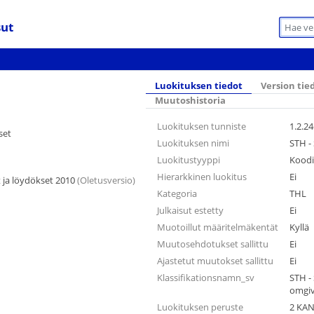
sut
Luokituksen tiedot
Version tie
Muutoshistoria
Luokituksen tunniste
1.2.24
set
Luokituksen nimi
STH -
Luokitustyyppi
Koodi
Hierarkkinen luokitus
Ei
 ja löydökset 2010
(Oletusversio)
Kategoria
THL
Julkaisut estetty
Ei
Muotoillut määritelmäkentät
Kyllä
Muutosehdotukset sallittu
Ei
Ajastetut muutokset sallittu
Ei
Klassifikationsnamn_sv
STH -
omgi
Luokituksen peruste
2 KAN