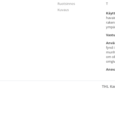
Ruotsinnos
T
Kuvaus
Käytt
havai
raken
ympär
Vast
Anvä
fynd 
munhä
om ob
omgiv
Ansva
THL Kan