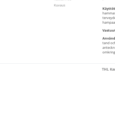
Kuvaus
Käyttöt
hammasp
terveyd
hampaan
Vastuu
Använd
tand oc
anteckni
omkring
THL Kan