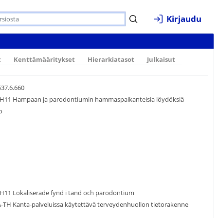
Kirjaudu
t
Kenttämääritykset
Hierarkiatasot
Julkaisut
537.6.660
TH11 Hampaan ja parodontiumin hammaspaikanteisia löydöksiä
o
TH11 Lokaliserade fynd i tand och parodontium
-TH Kanta-palveluissa käytettävä terveydenhuollon tietorakenne