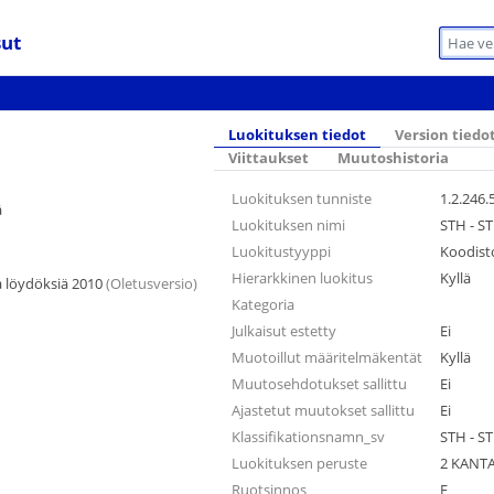
sut
Luokituksen tiedot
Version tiedo
Viittaukset
Muutoshistoria
Luokituksen tunniste
1.2.246.
ä
Luokituksen nimi
STH - S
Luokitustyyppi
Koodist
Hierarkkinen luokitus
Kyllä
 löydöksiä 2010
(Oletusversio)
Kategoria
Julkaisut estetty
Ei
Muotoillut määritelmäkentät
Kyllä
Muutosehdotukset sallittu
Ei
Ajastetut muutokset sallittu
Ei
Klassifikationsnamn_sv
STH - S
Luokituksen peruste
2 KANTA
Ruotsinnos
F