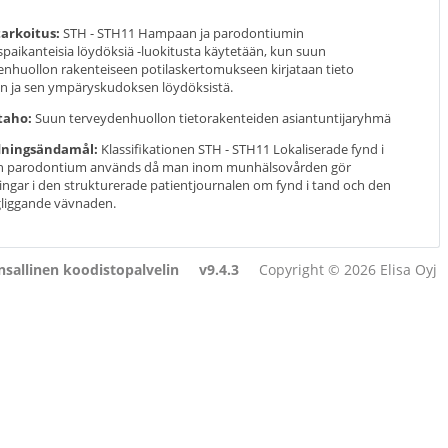
arkoitus:
STH - STH11 Hampaan ja parodontiumin
aikanteisia löydöksiä -luokitusta käytetään, kun suun
enhuollon rakenteiseen potilaskertomukseen kirjataan tieto
 ja sen ympäryskudoksen löydöksistä.
taho:
Suun terveydenhuollon tietorakenteiden asiantuntijaryhmä
ningsändamål:
Klassifikationen STH - STH11 Lokaliserade fynd i
h parodontium används då man inom munhälsovården gör
ngar i den strukturerade patientjournalen om fynd i tand och den
liggande vävnaden.
sallinen koodistopalvelin
v9.4.3
Copyright © 2026 Elisa Oyj