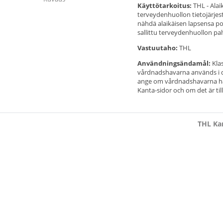
Käyttötarkoitus:
THL - Alai
terveydenhuollon tietojärjest
nähdä alaikäisen lapsensa po
sallittu terveydenhuollon pal
Vastuutaho:
THL
Användningsändamål:
Klas
vårdnadshavarna används i d
ange om vårdnadshavarna har
Kanta-sidor och om det är til
THL Kan