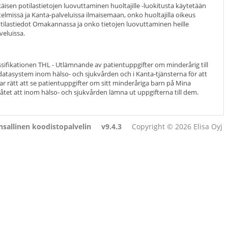
käisen potilastietojen luovuttaminen huoltajille -luokitusta käytetään
elmissä ja Kanta-palveluissa ilmaisemaan, onko huoltajilla oikeus
tilastiedot Omakannassa ja onko tietojen luovuttaminen heille
veluissa.
sifikationen THL
-
Utlämnande av patientuppgifter om minderårig till
atasystem inom hälso- och sjukvården och i Kanta-tjänsterna för att
 rätt att se patientuppgifter om sitt minderåriga barn på Mina
låtet att inom hälso- och sjukvården lämna ut uppgifterna till dem.
sallinen koodistopalvelin
v9.4.3
Copyright © 2026 Elisa Oyj