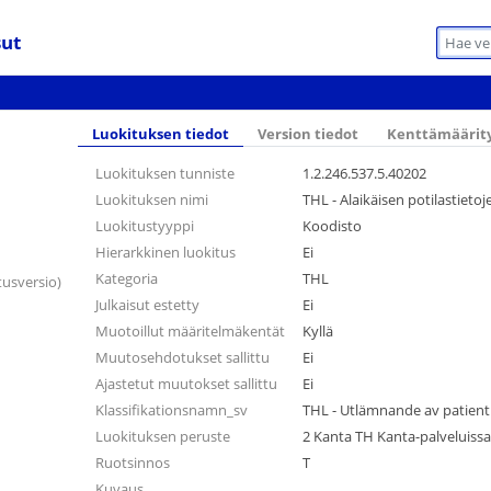
sut
Luokituksen tiedot
Version tiedot
Kenttämäärit
Luokituksen tunniste
1.2.246.537.5.40202
Luokituksen nimi
THL - Alaikäisen potilastieto
Luokitustyyppi
Koodisto
Hierarkkinen luokitus
Ei
Kategoria
THL
tusversio)
Julkaisut estetty
Ei
Muotoillut määritelmäkentät
Kyllä
Muutosehdotukset sallittu
Ei
Ajastetut muutokset sallittu
Ei
Klassifikationsnamn_sv
THL - Utlämnande av patient
Luokituksen peruste
2 Kanta TH Kanta-palveluiss
Ruotsinnos
T
Kuvaus