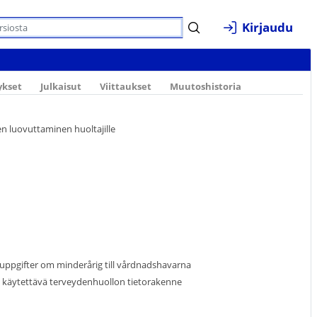
Kirjaudu
ykset
Julkaisut
Viittaukset
Muutoshistoria
jen luovuttaminen huoltajille
uppgifter om minderårig till vårdnadshavarna
a käytettävä terveydenhuollon tietorakenne