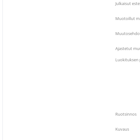
Julkaisut este
Muotoillut m
Muutosehdotu
Ajastetut muu
Luokituksen 
Ruotsinnos
Kuvaus