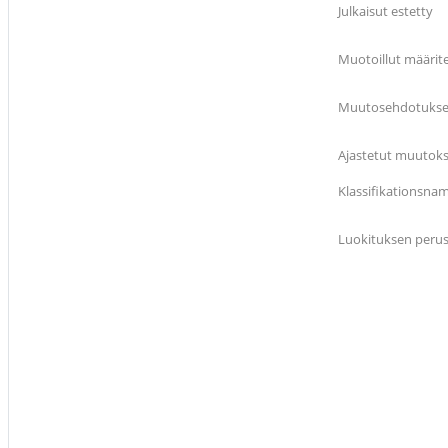
Julkaisut estetty
Muotoillut määrit
Muutosehdotukset 
Ajastetut muutokse
Klassifikationsna
Luokituksen peru