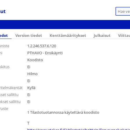
sut
edot
Version tiedot
Kenttämääritykset
Julkaisut
Viitta
nniste
1.2.246.537.6.120
mi
PTHAVO - Ensikäynti
Koodisto
okitus
Ei
Hilmo
Ei
ritelmäkentät
Kyllä
et sallittu
Ei
set sallittu
Ei
ruste
1 Tilastotuotannossa käytettävä koodisto
T