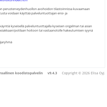
t/avohoito/index.htm
ään perusterveydenhuollon avohoidon tilastoinnissa kuvaamaan
usta voidaan käyttää palveluntuottajan ensi- ja
äyntiä kyseisellä palveluntuottajalla kyseisen ongelman tai asian
 asiakkaan/potilaan hoitoon tai vastaanotolle hakeutumisen syynä
ijaryhmä
sallinen koodistopalvelin
v9.4.3
Copyright © 2026 Elisa Oyj