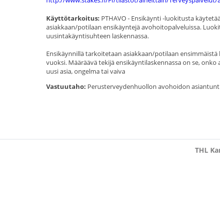
http://www.stakes.fi/FI/tilastot/aiheittain/Terveyspalvelu
Käyttötarkoitus:
PTHAVO - Ensikäynti -luokitusta käytet
asiakkaan/potilaan ensikäyntejä avohoitopalveluissa. Luokit
uusintakäyntisuhteen laskennassa.
Ensikäynnillä tarkoitetaan asiakkaan/potilaan ensimmäistä k
vuoksi. Määräävä tekijä ensikäyntilaskennassa on se, onko
uusi asia, ongelma tai vaiva
Vastuutaho:
Perusterveydenhuollon avohoidon asiantunt
THL Kan