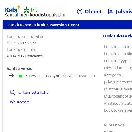
Ohjeet
Julkai
Luokituksen ja luokitusversion tiedot
Luokituksen ti
Luokituksen tunniste
1.2.246.537.6.120
Luokituksen tu
Luokituksen nimi
Luokituksen ni
PTHAVO - Ensikäynti
Luokitustyyppi
Hierarkkinen lu
Valittu versio
Kategoria
PTHAVO - Ensikäynti 2008
(Oletusversio)
Julkaisut estetty
Muotoillut mää
Tarkennettu haku
Muutosehdotuks
Koodit
Ajastetut muutok
Luokituksen pe
Ruotsinnos