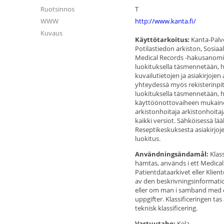
Ruotsinnos
T
WWW
http://www.kanta.fi/
Kuvaus
Käyttötarkoitus:
Kanta-Palve
Potilastiedon arkiston, Sosia
Medical Records -hakusanomi
luokituksella täsmennetään, h
kuvailutietojen ja asiakirjoje
yhteydessä myös rekisterinpit
luokituksella täsmennetään, 
käyttöönottovaiheen mukainen
arkistonhoitaja arkistonhoitaja
kaikki versiot. Sähköisessä 
Reseptikeskuksesta asiakirjoje
luokitus.
Användningsändamål:
Klass
hämtas, används i ett Medica
Patientdataarkivet eller Klien
av den beskrivningsinformatio
eller om man i samband med e
uppgifter. Klassificeringen ta
teknisk klassificering.
Vastuutaho:
Kela