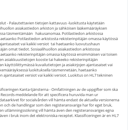
lut - Palautettavien tietojen kattavuus -luokitusta käytetään
alihuollon asiakastiedon arkiston ja sähköisen lääkemääräyksen
ssa täsmentämään hakusanomaa. Potilastiedon arkistossa
aetaanko Potilastiedon arkistosta rekisterinpitäjän omassa käytössä
n ajantasaiset vai kaikki versiot tai haetaanko luovutushaun
äjän omat tiedot. Sosiaalihuollon asiakastiedon arkistossa
haetaanko rekisterinpitäjän omassa käytössä ensimmäisen vai toisen
 asiakkuustietojen kooste tai hakeeko rekisterinpitäjän
n käyttöliittymässä kuvailutietojen ja asiakirjojen ajantasaiset vai
lääkemääräyksessä luokituksella täsmennetään, haetaanko
n ajantasaiset versiot vai kaikki versiot. Luokitus on HL7 tekninen
ificeringen Kanta-tjänsterna - Omfattningen av de uppgifter som ska
l Records-meddelande för att specificera huruvida man ur
tdataarkivet för socialvården vill hämta endast de aktuella versionerna
n och de handlingar som den registeransvarige har för eget bruk,
n utlämningssökning vill hämta även den registeransvariges egna
s även i bruk inom det elektroniska receptet. Klassificeringen är en HL7