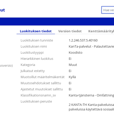
sut
Luokituksen tiedot
Version tiedot
Kenttämäärity
Luokituksen tunniste
1.2.246.537.5.40160
Luokituksen nimi
KanTa-palvelut - Palautettavi
Luokitustyyppi
Koodisto
Hierarkkinen luokitus
Ei
Kategoria
Muut
usversio)
Julkaisut estetty
Ei
Muotoillut määritelmäkentät
Kyllä
Muutosehdotukset sallittu
Ei
Ajastetut muutokset sallittu
Ei
Klassifikationsnamn_sv
Kanta-tjänsterna - Omfattning
Luokituksen peruste
2 KANTA-TH Kanta-palveluissa
palveluissa käytettävä sosiaa