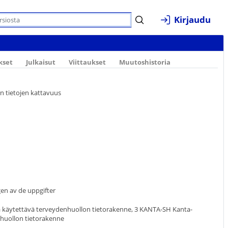
Kirjaudu
kset
Julkaisut
Viittaukset
Muutoshistoria
en tietojen kattavuus
en av de uppgifter
 käytettävä terveydenhuollon tietorakenne, 3 KANTA-SH Kanta-
lihuollon tietorakenne