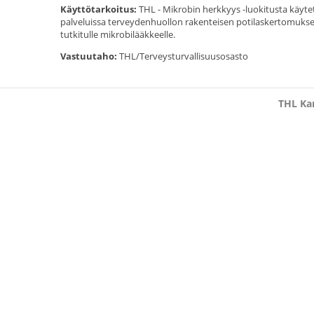
Käyttötarkoitus:
THL - Mikrobin herkkyys -luokitusta käytet
palveluissa terveydenhuollon rakenteisen potilaskertomuks
tutkitulle mikrobilääkkeelle.
Vastuutaho:
THL/Terveysturvallisuusosasto
THL Kan