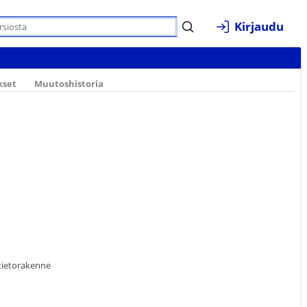
Kirjaudu
kset
Muutoshistoria
tietorakenne