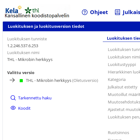
Ohjeet
Julkai
Luokituksen ja luokitusversion tiedot
Luokituksen tie
Luokituksen tunniste
1.2.246.537.6.253
Luokituksen tunn
Luokituksen nimi
Luokituksen nimi
THL - Mikrobin herkkyys
Luokitustyyppi
Hierarkkinen luo
Valittu versio
Kategoria
THL - Mikrobin herkkyys
(Oletusversio)
Julkaisut estetty
Muotoillut määri
Tarkennettu haku
Muutosehdotukset
Koodit
Ajastetut muutoks
Luokituksen per
Ruotsinnos