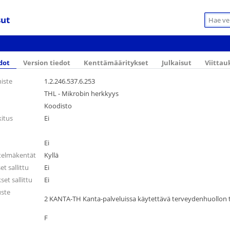
sut
dot
Version tiedot
Kenttämääritykset
Julkaisut
Viittau
iste
1.2.246.537.6.253
THL - Mikrobin herkkyys
Koodisto
kitus
Ei
Ei
telmäkentät
Kyllä
 sallittu
Ei
et sallittu
Ei
uste
2 KANTA-TH Kanta-palveluissa käytettävä terveydenhuollon 
F