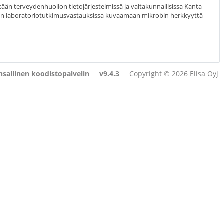
ään terveydenhuollon tietojärjestelmissä ja valtakunnallisissa Kanta-
en laboratoriotutkimusvastauksissa kuvaamaan mikrobin herkkyyttä
sallinen koodistopalvelin
v9.4.3
Copyright © 2026 Elisa Oyj