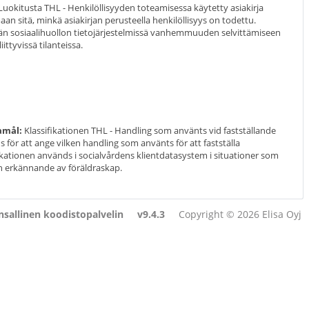
uokitusta THL - Henkilöllisyyden toteamisessa käytetty asiakirja
an sitä, minkä asiakirjan perusteella henkilöllisyys on todettu.
än sosiaalihuollon tietojärjestelmissä vanhemmuuden selvittämiseen
ittyvissä tilanteissa.
amål:
Klassifikationen THL - Handling som använts vid fastställande
s för att ange vilken handling som använts för att fastställa
fikationen används i socialvårdens klientdatasystem i situationer som
ch erkännande av föräldraskap.
sallinen koodistopalvelin
v9.4.3
Copyright © 2026 Elisa Oyj