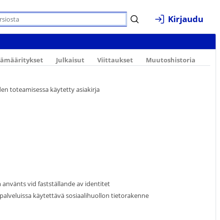
Kirjaudu
ämääritykset
Julkaisut
Viittaukset
Muutoshistoria
den toteamisessa käytetty asiakirja
använts vid fastställande av identitet
alveluissa käytettävä sosiaalihuollon tietorakenne