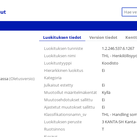
sut
Luokituksen tiedot
Version tiedot
Kentt
Luokituksen tunniste
1.2.246.537.6.1267
Luokituksen nimi
THL - Henkilöllisyy
Luokitustyyppi
Koodisto
Hierarkkinen luokitus
Ei
Kategoria
iassa
(Oletusversio)
Julkaisut estetty
Ei
Muotoillut määritelmäkentät
Kyllä
Muutosehdotukset sallittu
Ei
Ajastetut muutokset sallittu
Ei
Klassifikationsnamn_sv
THL - Handling som 
Luokituksen peruste
3 KANTA-SH Kanta-p
Ruotsinnos
T
Kuvaus