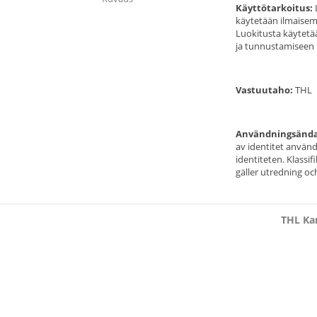
Käyttötarkoitus:
L
käytetään ilmaisema
Luokitusta käytetä
ja tunnustamiseen li
Vastuutaho:
THL
Användningsänd
av identitet använd
identiteten. Klassi
gäller utredning o
THL Kan