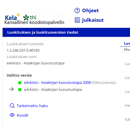
Ohjeet
Julkaisut
Luokituksen ja luokitusversion tiedot
Luo
Luokituksen tunniste
Mu
1.2.246.537.5.40165
Luokituksen nimi
eArkisto - Asiakirjan luovutustapa
Lu
Valittu versio
Lu
eArkisto - Asiakirjan luovutustapa 2008
(Oletusversio)
eArkisto - Asiakirjan luovutustapa
Lu
Hi
Tarkennettu haku
Koodit
Ka