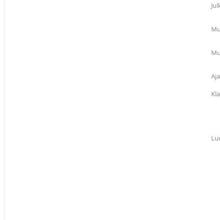
Jul
Mu
Mu
Aja
Kl
Lu