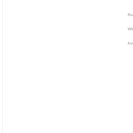
Ru
W
Ku