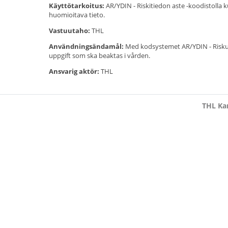
Käyttötarkoitus:
AR/YDIN - Riskitiedon aste -koodistolla k
huomioitava tieto.
Vastuutaho:
THL
Användningsändamål:
Med kodsystemet AR/YDIN - Riskuppg
uppgift som ska beaktas i vården.
Ansvarig aktör:
THL
THL Kan