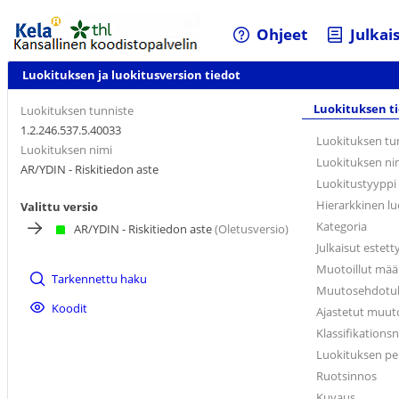
Ohjeet
Julkai
Luokituksen ja luokitusversion tiedot
Luokituksen t
Luokituksen tunniste
1.2.246.537.5.40033
Luokituksen tu
Luokituksen nimi
Luokituksen ni
AR/YDIN - Riskitiedon aste
Luokitustyyppi
Hierarkkinen lu
Valittu versio
Kategoria
AR/YDIN - Riskitiedon aste
(Oletusversio)
Julkaisut estett
Muotoillut mää
Tarkennettu haku
Muutosehdotuks
Koodit
Ajastetut muuto
Klassifikation
Luokituksen pe
Ruotsinnos
Kuvaus