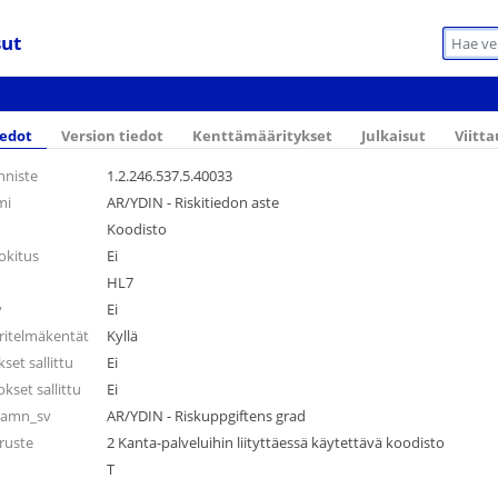
sut
iedot
Version tiedot
Kenttämääritykset
Julkaisut
Viitt
nniste
1.2.246.537.5.40033
mi
AR/YDIN - Riskitiedon aste
Koodisto
okitus
Ei
HL7
y
Ei
ritelmäkentät
Kyllä
et sallittu
Ei
kset sallittu
Ei
snamn_sv
AR/YDIN - Riskuppgiftens grad
ruste
2 Kanta-palveluihin liityttäessä käytettävä koodisto
T