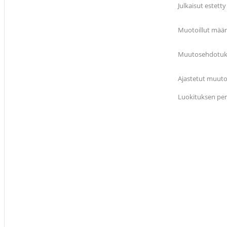
Julkaisut estetty
Muotoillut määr
Muutosehdotukse
Ajastetut muutok
Luokituksen pe