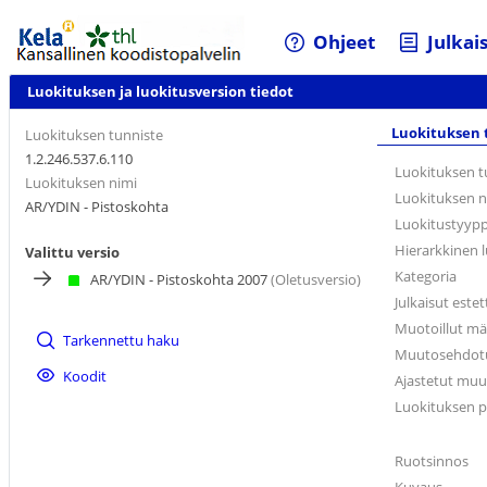
Ohjeet
Julkai
Luokituksen ja luokitusversion tiedot
Luokituksen 
Luokituksen tunniste
1.2.246.537.6.110
Luokituksen t
Luokituksen nimi
Luokituksen n
AR/YDIN - Pistoskohta
Luokitustyypp
Hierarkkinen 
Valittu versio
Kategoria
AR/YDIN - Pistoskohta 2007
(Oletusversio)
Julkaisut estet
Muotoillut mä
Tarkennettu haku
Muutosehdotuk
Koodit
Ajastetut muut
Luokituksen p
Ruotsinnos