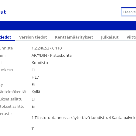
sut
tiedot
Version tiedot
Kenttämääritykset
Julkaisut
Viit
unniste
1.2.246.537.6.110
imi
AR/YDIN - Pistoskohta
i
Koodisto
luokitus
Ei
HL7
ty
Ei
äritelmäkentät
Kyllä
set sallittu
Ei
okset sallittu
Ei
eruste
1 Tilastotuotannossa käytettävä koodisto, 4 Kanta-palvelu
T