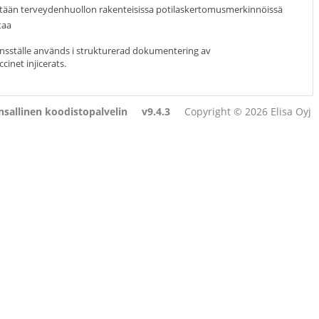
etään terveydenhuollon rakenteisissa potilaskertomusmerkinnöissä
taa
ionsställe används i strukturerad dokumentering av
cinet injicerats.
sallinen koodistopalvelin
v9.4.3
Copyright © 2026 Elisa Oyj