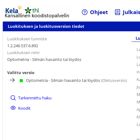
Ohjeet
Julkai
Luokituksen ja luokitusversion tiedot
Lu
Luokituksen tunniste
1.2.246.537.6.892
L
Luokituksen nimi
L
Optometria - Silmän havainto tai löydös
L
H
Valittu versio
K
Optometria - Silmän havainto tai löydös
(Oletusversio)
J
M
Tarkennettu haku
M
Koodit
A
K
L