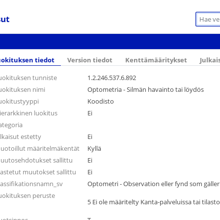
sut
okituksen tiedot
Version tiedot
Kenttämääritykset
Julkai
uokituksen tunniste
1.2.246.537.6.892
uokituksen nimi
Optometria - Silmän havainto tai löydös
uokitustyyppi
Koodisto
ierarkkinen luokitus
Ei
ategoria
ulkaisut estetty
Ei
uotoillut määritelmäkentät
Kyllä
uutosehdotukset sallittu
Ei
jastetut muutokset sallittu
Ei
lassifikationsnamn_sv
Optometri - Observation eller fynd som gäller
uokituksen peruste
5 Ei ole määritelty Kanta-palveluissa tai tila