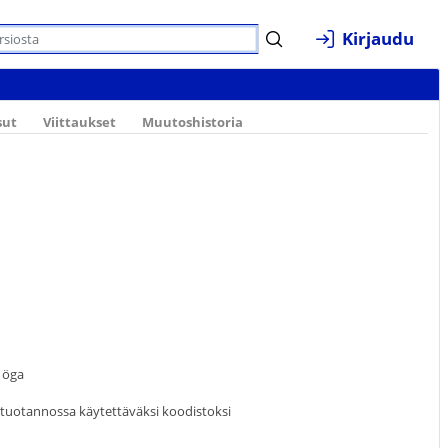
Kirjaudu
sut
Viittaukset
Muutoshistoria
 öga
stotuotannossa käytettäväksi koodistoksi