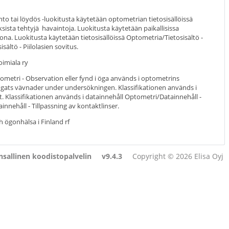
to tai löydös -luokitusta käytetään optometrian tietosisällöissä
sta tehtyjä havaintoja. Luokitusta käytetään paikallisissa
ona. Luokitusta käytetään tietosisällöissä Optometria/Tietosisältö -
ältö - Piilolasien sovitus.
imiala ry
ometri - Observation eller fynd i öga används i optometrins
i ögats vävnader under undersökningen. Klassifikationen används i
. Klassifikationen används i datainnehåll Optometri/Datainnehåll -
nehåll - Tillpassning av kontaktlinser.
 ögonhälsa i Finland rf
sallinen koodistopalvelin
v9.4.3
Copyright © 2026 Elisa Oyj