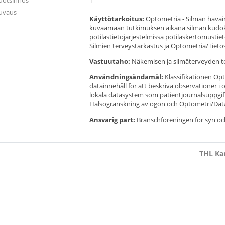
uotsinnos
T
uvaus
Käyttötarkoitus:
Optometria - Silmän havain
kuvaamaan tutkimuksen aikana silmän kudoksi
potilastietojärjestelmissä potilaskertomustiet
Silmien terveystarkastus ja Optometria/Tietosis
Vastuutaho:
Näkemisen ja silmäterveyden to
Användningsändamål:
Klassifikationen Opt
datainnehåll för att beskriva observationer 
lokala datasystem som patientjournalsuppgift
Hälsogranskning av ögon och Optometri/Datain
Ansvarig part:
Branschföreningen för syn och
THL Kan