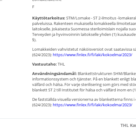
F
Käyttötarkoitus:
STM/Lomake - ST 2-ilmoitus -lomakerak
palveluissa. Rakenteen mukaisella lomakkeella ilmoitetaan
laitokselle. Jokaisesta Suomessa steriloimislain nojalla su
Terveyden ja hyvinvoinnin laitokselle yhden (1) kuukauden
§).
Lomakkeiden vahvistetut näköisversiot ovat saatavissa
(624/2023):
https://www.finlex.fi/fi/laki/kokoelma/2023/
Vastuutaho:
THL
Användningsändamål:
Blankettstrukturen SHM/Blankett
informationssystem och tjänster. På en blankett enligt blan
välfärd och hälsa. För varje sterilisering som görs med st
blankett ST 2 till Institutet för hälsa och välfärd inom en 
De fastställda visuella versionerna av blanketterna finns 
(624/2023):
https://www.finlex.fi/fi/laki/kokoelma/2023/
THL Kan