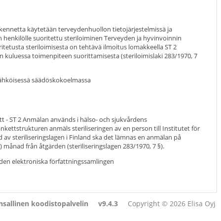
ennetta käytetään terveydenhuollon tietojärjestelmissä ja
 henkilölle suoritettu steriloiminen Terveyden ja hyvinvoinnin
oritetusta steriloimisesta on tehtävä ilmoitus lomakkeella ST 2
 kuluessa toimenpiteen suorittamisesta (steriloimislaki 283/1970, 7
 sähköisessä säädöskokoelmassa
 - ST 2 Anmälan används i hälso- och sjukvårdens
kettstrukturen anmäls steriliseringen av en person till Institutet för
öd av steriliseringslagen i Finland ska det lämnas en anmälan på
(1) månad från åtgärden (steriliseringslagen 283/1970, 7 §).
i den elektroniska författningssamlingen
sallinen koodistopalvelin
v9.4.3
Copyright © 2026 Elisa Oyj