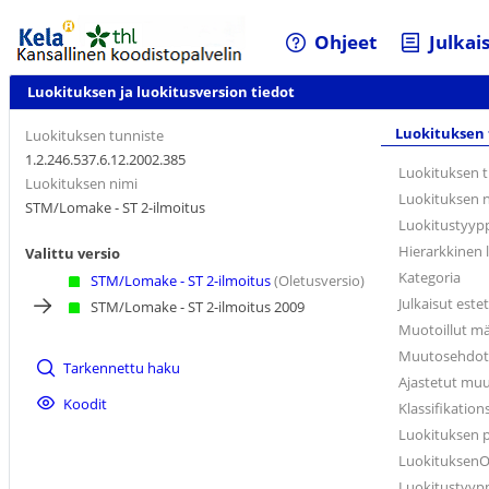
Ohjeet
Julkai
Luokituksen ja luokitusversion tiedot
Luokituksen 
Luokituksen tunniste
1.2.246.537.6.12.2002.385
Luokituksen t
Luokituksen nimi
Luokituksen 
STM/Lomake - ST 2-ilmoitus
Luokitustyyp
Hierarkkinen 
Valittu versio
Kategoria
STM/Lomake - ST 2-ilmoitus
(Oletusversio)
Julkaisut este
STM/Lomake - ST 2-ilmoitus 2009
Muotoillut m
Muutosehdotuk
Tarkennettu haku
Ajastetut muut
Koodit
Klassifikatio
Luokituksen 
Luokituksen
Luokitustyyp