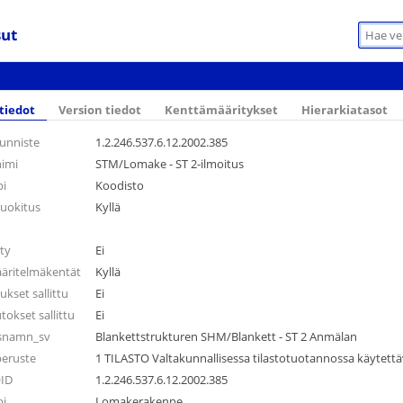
sut
tiedot
Version tiedot
Kenttämääritykset
Hierarkiatasot
unniste
1.2.246.537.6.12.2002.385
nimi
STM/Lomake - ST 2-ilmoitus
pi
Koodisto
luokitus
Kyllä
tty
Ei
ääritelmäkentät
Kyllä
set sallittu
Ei
okset sallittu
Ei
nsnamn_sv
Blankettstrukturen SHM/Blankett - ST 2 Anmälan
peruste
1 TILASTO Valtakunnallisessa tilastotuotannossa käytett
OID
1.2.246.537.6.12.2002.385
pi
Lomakerakenne