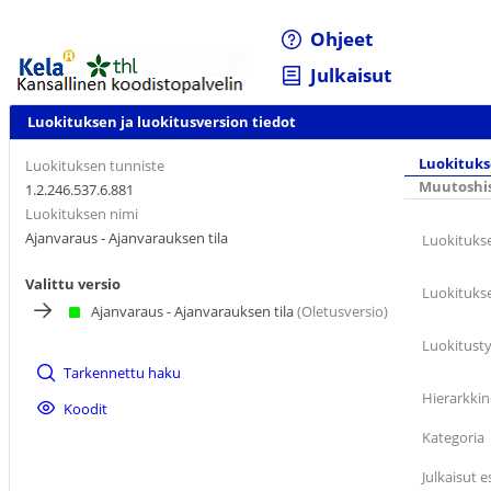
Ohjeet
Julkaisut
Luokituksen ja luokitusversion tiedot
Luokituks
Luokituksen tunniste
Muutoshis
1.2.246.537.6.881
Luokituksen nimi
Ajanvaraus - Ajanvarauksen tila
Luokituks
Valittu versio
Luokituks
Ajanvaraus - Ajanvarauksen tila
(Oletusversio)
Luokitust
Tarkennettu haku
Hierarkkin
Koodit
Kategoria
Julkaisut e