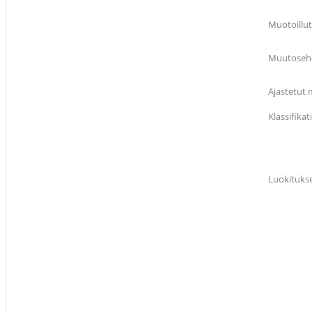
Muotoillu
Muutosehd
Ajastetut 
Klassifik
Luokituks