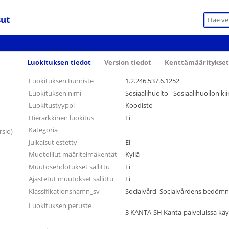
sut
Luokituksen tiedot
Version tiedot
Kenttämääritykset
Luokituksen tunniste
1.2.246.537.6.1252
Luokituksen nimi
Sosiaalihuolto - Sosiaalihuollon kii
Luokitustyyppi
Koodisto
Hierarkkinen luokitus
Ei
Kategoria
rsio)
Julkaisut estetty
Ei
Muotoillut määritelmäkentät
Kyllä
Muutosehdotukset sallittu
Ei
Ajastetut muutokset sallittu
Ei
Klassifikationsnamn_sv
Socialvård  Socialvårdens bedöm
Luokituksen peruste
3 KANTA-SH Kanta-palveluissa käyt