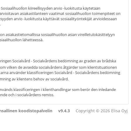
 Sosiaalihuollon kiireellisyyden arvio -luokitusta käytetään
rvioitavan asiakastilanteen vaatimat sosiaalihuollon toimenpiteet on
llisyyden arvio -luokitusta käyttävät sosiaalityöntekijät arvioidessaan
.
n asiakastietomallissa sosiaalihuollon asian vireilletulokäsittelyyn
osiaalihuollon lähetteessä.
ceringen Socialvård - Socialvårdens bedömning av graden av brådska
inom vilken de avsedda socialvårdens åtgärder som klientsituationen
tarna använder klassificeringen Socialvård - Socialvårdens bedömning
mning av klientens behov av socialvård.
används klassificeringen i klienthandlingar som berör den inledande
nde och i socialvårdens remiss.
sallinen koodistopalvelin
v9.4.3
Copyright © 2026 Elisa Oyj