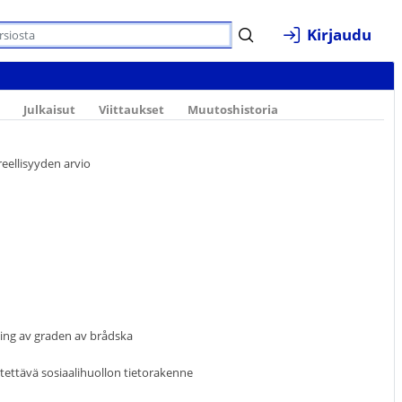
Kirjaudu
Julkaisut
Viittaukset
Muutoshistoria
reellisyyden arvio
ning av graden av brådska
ettävä sosiaalihuollon tietorakenne