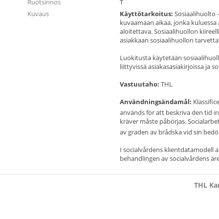
Ruotsinnos
T
Kuvaus
Käyttötarkoitus:
Sosiaalihuolto -
kuvaamaan aikaa, jonka kuluessa a
aloitettava. Sosiaalihuollon kiiree
asiakkaan sosiaalihuollon tarvetta
Luokitusta käytetään sosiaalihuollo
liittyvissä asiakasasiakirjoissa ja s
Vastuutaho:
THL
Användningsändamål:
Klassifi
används för att beskriva den tid 
kräver måste påbörjas. Socialarbe
av graden av brådska vid sin bedö
I socialvårdens klientdatamodell 
behandlingen av socialvårdens äre
THL Kan