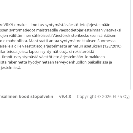
s:
VRK/Lomake - Ilmoitus syntymästä väestötietojärjestelmään -
apsen syntymätiedot maistraatille väestötietojärjestelmään vietäväksi
ietojen välittäminen sähköisesti Väestörekisterikeskuksen sähköisen
i ole mahdollista. Maistraatti antaa syntymätodistuksen Suomessa
iselle äidille väestötietojärjestelmästä annetun asetuksen (128/2010)
tilanteissa, joissa lapsen syntymätietoja ei rekisteröidä
n. Ilmoitus syntymästä väestötietojärjestelmään -lomakkeen
äistä rakennetta hyödynnetään terveydenhuollon paikallisissa ja
rjestelmissä.
sallinen koodistopalvelin
v9.4.3
Copyright © 2026 Elisa Oyj