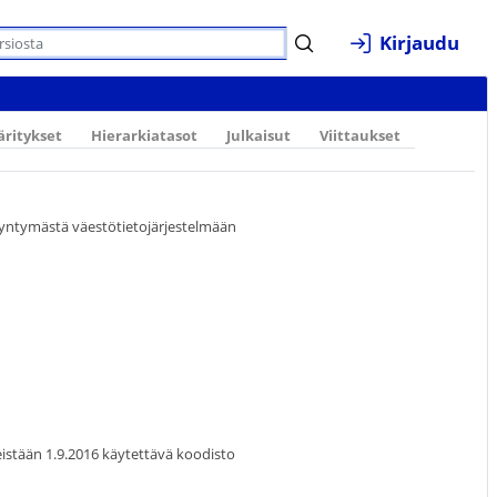
Kirjaudu
ritykset
Hierarkiatasot
Julkaisut
Viittaukset
yntymästä väestötietojärjestelmään
eistään 1.9.2016 käytettävä koodisto