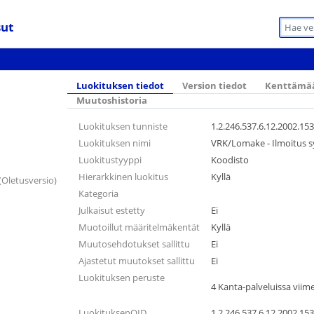
sut
Luokituksen tiedot
Version tiedot
Kenttämää
Muutoshistoria
Luokituksen tunniste
1.2.246.537.6.12.2002.153
Luokituksen nimi
VRK/Lomake - Ilmoitus s
Luokitustyyppi
Koodisto
Hierarkkinen luokitus
Kyllä
(Oletusversio)
Kategoria
Julkaisut estetty
Ei
Muotoillut määritelmäkentät
Kyllä
Muutosehdotukset sallittu
Ei
Ajastetut muutokset sallittu
Ei
Luokituksen peruste
4 Kanta-palveluissa viim
LuokituksenOID
1.2.246.537.6.12.2002.153