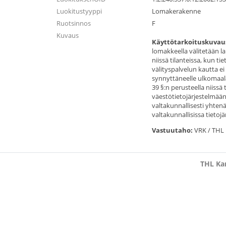
Luokitustyyppi
Lomakerakenne
Ruotsinnos
F
Kuvaus
Käyttötarkoituskuvau
lomakkeella välitetään l
niissä tilanteissa, kun t
välityspalvelun kautta e
synnyttäneelle ulkomaala
39 §:n perusteella niissä 
väestötietojärjestelmää
valtakunnallisesti yhten
valtakunnallisissa tietojä
Vastuutaho:
VRK / THL
THL Kan