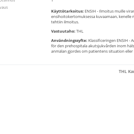
otsinnos
T
vaus
Käyttötarkoitus:
ENSIH - Ilmoitus muille vir
ensihoitokertomuksessa kuvaamaan, kenelle mu
tehtiin ilmoitus.
Vastuutaho:
THL
Användningssyfte:
Klassificeringen ENSIH - 
för den prehospitala akutsjukvården inom hälso
anmälan gjordes om patientens situation eller
THL Kan