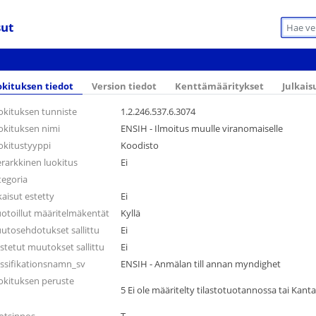
sut
kituksen tiedot
Version tiedot
Kenttämääritykset
Julkais
okituksen tunniste
1.2.246.537.6.3074
okituksen nimi
ENSIH - Ilmoitus muulle viranomaiselle
okitustyyppi
Koodisto
erarkkinen luokitus
Ei
tegoria
kaisut estetty
Ei
otoillut määritelmäkentät
Kyllä
utosehdotukset sallittu
Ei
stetut muutokset sallittu
Ei
assifikationsnamn_sv
ENSIH - Anmälan till annan myndighet
okituksen peruste
5 Ei ole määritelty tilastotuotannossa tai Kant