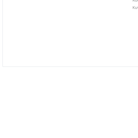
Ru
Ku