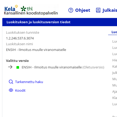
Ohjeet
Julkai
Luokituksen ja luokitusversion tiedot
Luo
Luokituksen tunniste
1.2.246.537.6.3074
Lu
Luokituksen nimi
Lu
ENSIH - Ilmoitus muulle viranomaiselle
Lu
Hi
Valittu versio
Ka
ENSIH - Ilmoitus muulle viranomaiselle
(Oletusversio)
Jul
Mu
Tarkennettu haku
Mu
Koodit
Aja
Kl
Lu