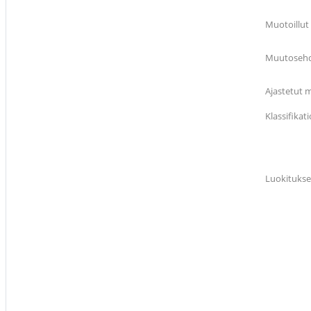
Muotoillut
Muutosehdo
Ajastetut m
Klassifika
Luokitukse