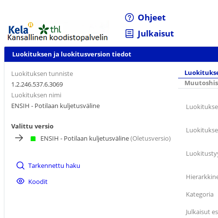
Ohjeet
Julkaisut
Luokituksen ja luokitusversion tiedot
Luokituks
Luokituksen tunniste
Muutoshis
1.2.246.537.6.3069
Luokituksen nimi
ENSIH - Potilaan kuljetusväline
Luokitukse
Valittu versio
Luokitukse
ENSIH - Potilaan kuljetusväline
(Oletusversio)
Luokitusty
Tarkennettu haku
Hierarkkin
Koodit
Kategoria
Julkaisut e