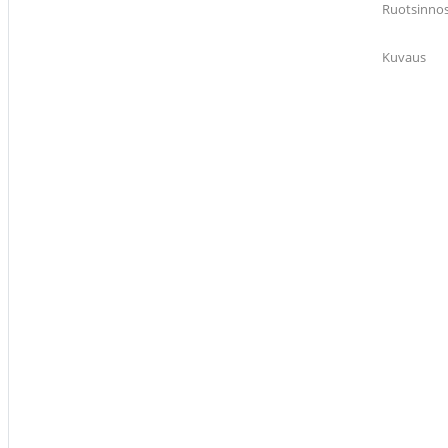
Ruotsinno
Kuvaus