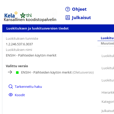
Ohjeet
Julkaisut
Luokituksen ja luokitusversion tiedot
Luokitu
Luokituksen tunniste
Muutosh
1.2.246.537.6.3037
Luokituksen nimi
ENSIH - Päihteiden käytön merkit
Luokitu
Valittu versio
Luokitu
ENSIH - Päihteiden käytön merkit
(Oletusversio)
Luokitu
Tarkennettu haku
Hierarkk
Koodit
Kategor
Julkaisu