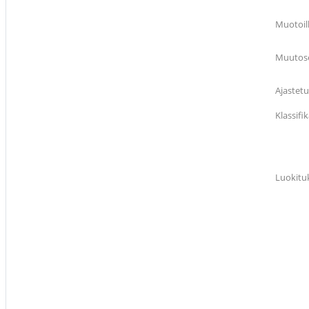
Muotoil
Muutose
Ajastetu
Klassif
Luokitu