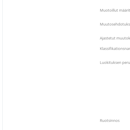
Muotoillut määri
Muutosehdotukset
Ajastetut muutoks
Klassifikationsn
Luokituksen peru
Ruotsinnos