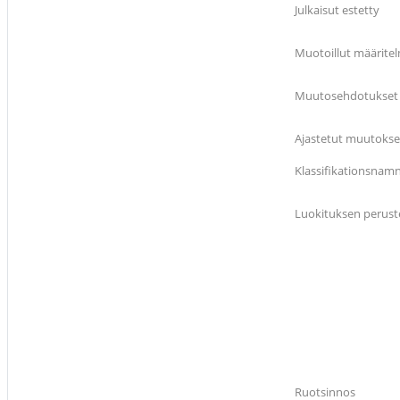
Julkaisut estetty
Muotoillut määrite
Muutosehdotukset s
Ajastetut muutokset
Klassifikationsnam
Luokituksen perust
Ruotsinnos