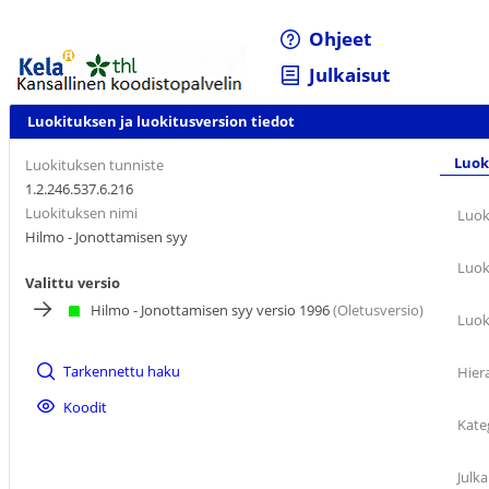
Ohjeet
Julkaisut
Luokituksen ja luokitusversion tiedot
Luok
Luokituksen tunniste
1.2.246.537.6.216
Luokituksen nimi
Luok
Hilmo - Jonottamisen syy
Luok
Valittu versio
Hilmo - Jonottamisen syy versio 1996
(Oletusversio)
Luok
Tarkennettu haku
Hier
Koodit
Kate
Julka