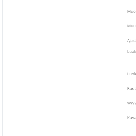
Muot
Muut
Ajas
Luok
Luok
Ruot
WW
Kuv