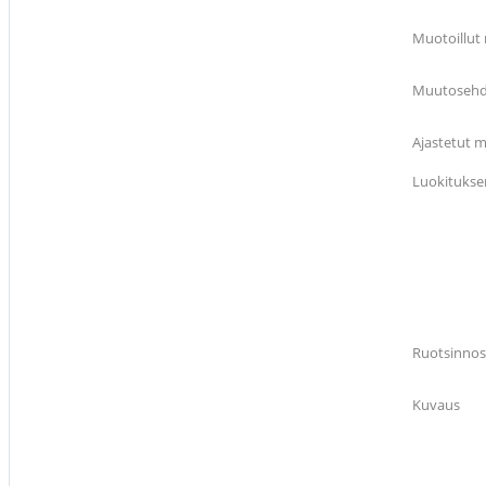
Muotoillut
Muutosehdo
Ajastetut m
Luokitukse
Ruotsinnos
Kuvaus