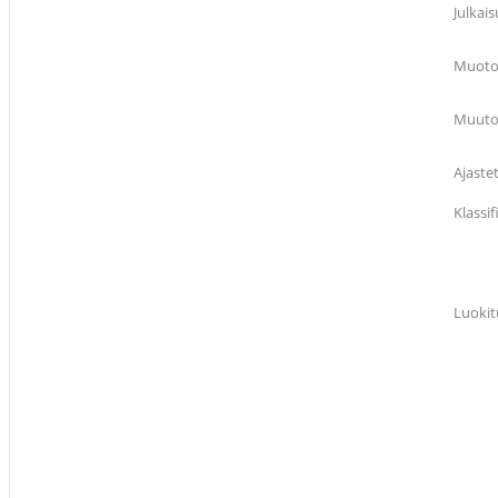
Julkais
Muotoi
Muutos
Ajaste
Klassi
Luokit