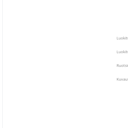
Luoki
Luokit
Ruots
Kuvau