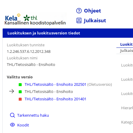
Ohjeet
Julkaisut
Luokituksen ja luokitusversion tiedot
Luokit
Luokituksen tunniste
Julkai
1.2.246.537.6.12.2012.348
Luokituksen nimi
THL/Tietosisältö - Ensihoito
Luokit
Valittu versio
Luokit
THL/Tietosisältö - Ensihoito 202501
(Oletusversio)
THL/Tietosisältö - Ensihoito
Luokit
THL/Tietosisältö - Ensihoito 201401
Hierar
Tarkennettu haku
Katego
Koodit