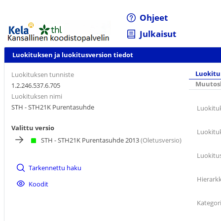
Ohjeet
Julkaisut
Luokituksen ja luokitusversion tiedot
Luokitu
Luokituksen tunniste
Muutosh
1.2.246.537.6.705
Luokituksen nimi
STH - STH21K Purentasuhde
Luokitu
Valittu versio
Luokitu
STH - STH21K Purentasuhde 2013
(Oletusversio)
Luokitu
Tarkennettu haku
Hierarkk
Koodit
Kategor