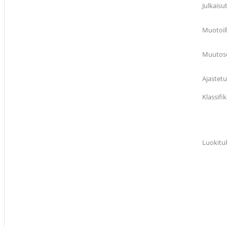
Julkaisu
Muotoil
Muutose
Ajastetu
Klassif
Luokitu