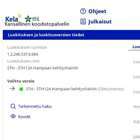
Ohjeet
Julkaisut
Luokituksen ja luokitusversion tiedot
Luo
Luokituksen tunniste
1.2.246.537.6.684
Luokituksen nimi
Luo
STH - STH12A Hampaan kehityshäiriöt
Luo
Valittu versio
STH - STH12A Hampaan kehityshäiriöt
(Oletusversio)
Luo
Tarkennettu haku
Hie
Koodit
Kat
Jul