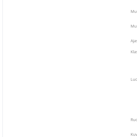
Muo
Muu
Aja
Kla
Luo
Ruo
Ku